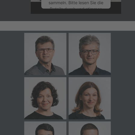
sammeln. Bitte lesen Sie die
Details durch und stimmen
Sie der Nutzung des
Service zu, um dieses
Video anzusehen.
Mehr Informationen
Akzeptieren
powered by
Usercentrics
Consent Management
Platform